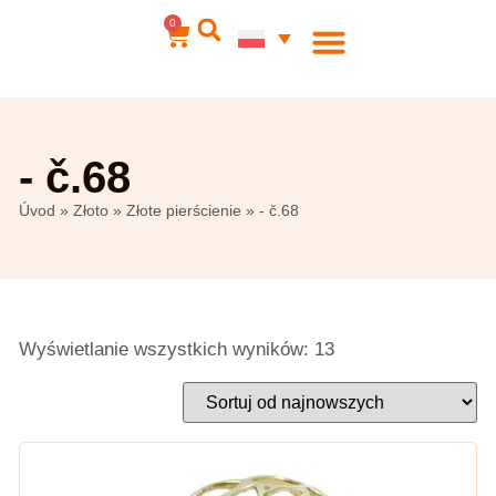
0
Biżuteria stalowa
Moje konto
- č.68
Úvod
»
Złoto
»
Złote pierścienie
»
- č.68
Wyświetlanie wszystkich wyników: 13