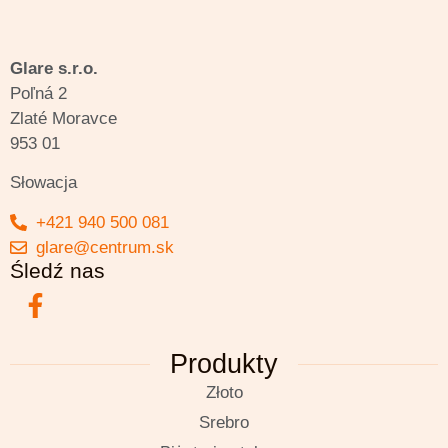
Glare s.r.o.
Poľná 2
Zlaté Moravce
953 01
Słowacja
+421 940 500 081
glare@centrum.sk
Śledź nas
Produkty
Złoto
Srebro