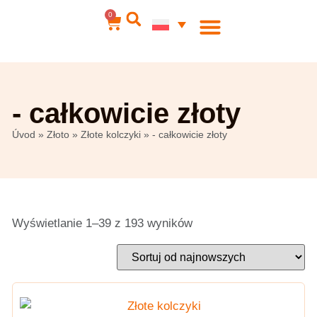
0
Biżuteria stalowa
Moje konto
- całkowicie złoty
Úvod
»
Złoto
»
Złote kolczyki
»
- całkowicie złoty
Wyświetlanie 1–39 z 193 wyników