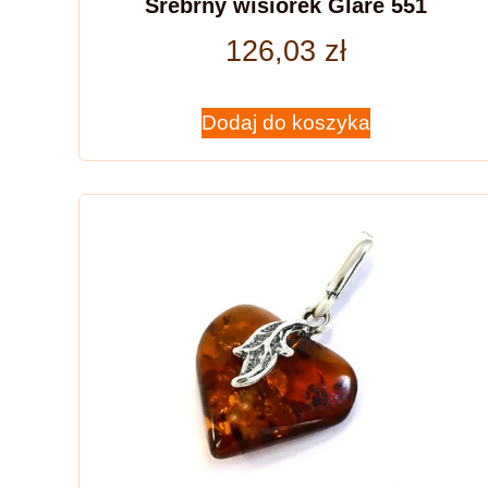
Srebrny wisiorek Glare 551
126,03
zł
Dodaj do koszyka