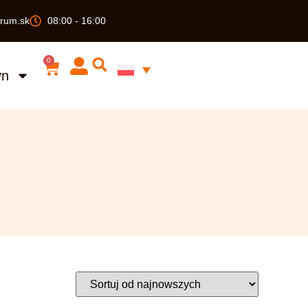
rum.sk
08:00 - 16:00
0
yn