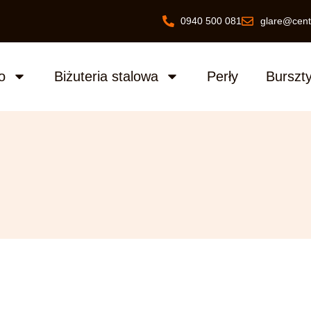
0940 500 081
glare@cent
o
Biżuteria stalowa
Perły
Burszt