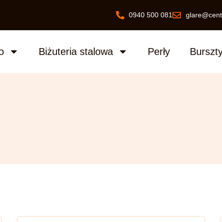
0940 500 081
glare@cent
o
Biżuteria stalowa
Perły
Burszt