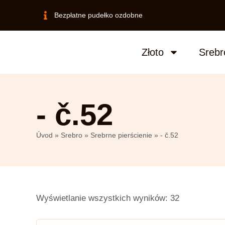
Bezpłatne pudełko ozdobne
Złoto
Srebr
- č.52
Úvod
»
Srebro
»
Srebrne pierścienie
»
- č.52
Wyświetlanie wszystkich wyników: 32