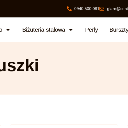
0940 500 081
glare@cent
o
Biżuteria stalowa
Perły
Burszt
uszki