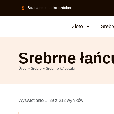
Bezpłatne pudełko ozdobne
Złoto
Srebr
Srebrne łańc
Úvod
»
Srebro
»
Srebrne łańcuszki
Wyświetlanie 1–39 z 212 wyników