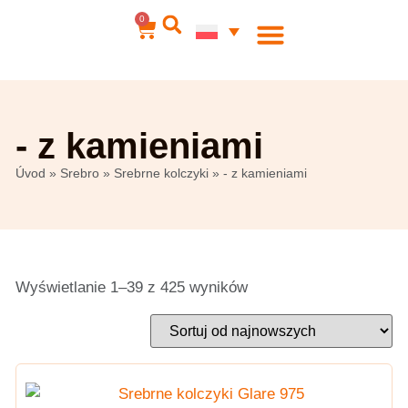
0
Biżuteria stalowa
Moje konto
- z kamieniami
Úvod
»
Srebro
»
Srebrne kolczyki
»
- z kamieniami
Wyświetlanie 1–39 z 425 wyników