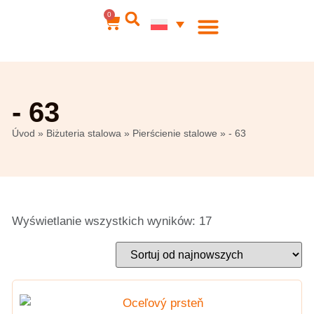
0
Biżuteria stalowa
Moje konto
- 63
Úvod
»
Biżuteria stalowa
»
Pierścienie stalowe
»
- 63
Wyświetlanie wszystkich wyników: 17