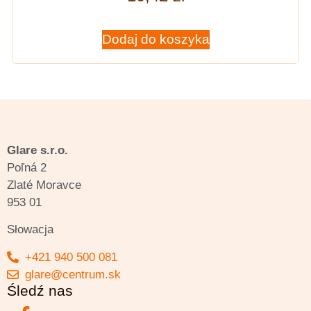
Dodaj do koszyka
Glare s.r.o.
Poľná 2
Zlaté Moravce
953 01
Słowacja
+421 940 500 081
glare@centrum.sk
Śledź nas